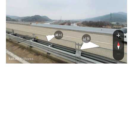
북서
남동
, KnWorks