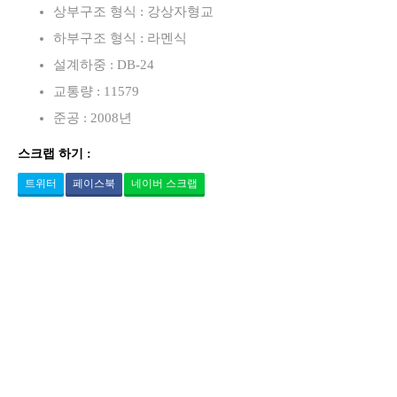
상부구조 형식 : 강상자형교
하부구조 형식 : 라멘식
설계하중 : DB-24
교통량 : 11579
준공 : 2008년
스크랩 하기 :
트위터
페이스북
네이버 스크랩