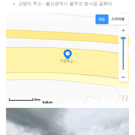
교량의 주소 : 울산광역시 울주군 범서읍 굴화리
20m