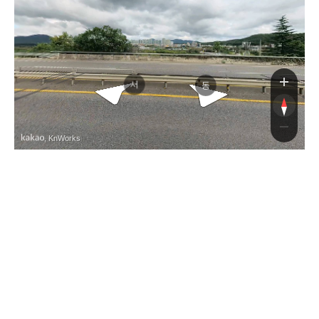
구영고가도로
구영고가도로
서
동
, KnWorks