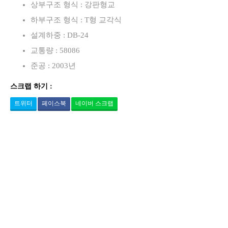
상부구조 형식 : 강판형교
하부구조 형식 : T형 교각식
설계하중 : DB-24
교통량 : 58086
준공 : 2003년
스크랩 하기 :
트위터
페이스북
네이버 스크랩