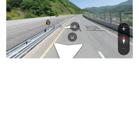
구억로
북
남
, KnWorks