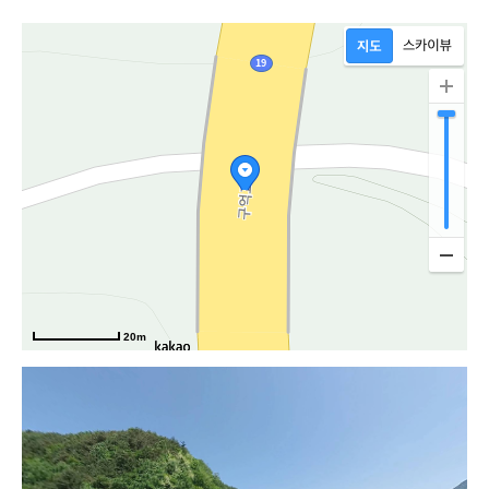
20m
무주로