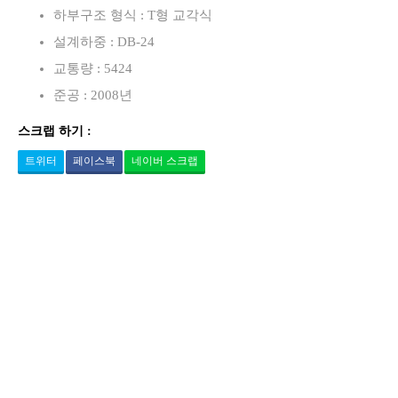
하부구조 형식 : T형 교각식
설계하중 : DB-24
교통량 : 5424
준공 : 2008년
스크랩 하기 :
트위터
페이스북
네이버 스크랩