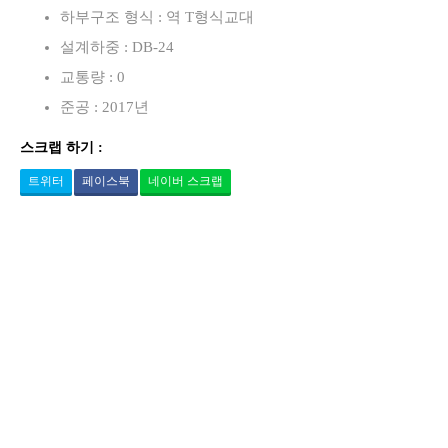
하부구조 형식 : 역 T형식교대
설계하중 : DB-24
교통량 : 0
준공 : 2017년
스크랩 하기 :
트위터
페이스북
네이버 스크랩