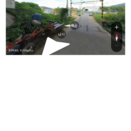
구어
북동
남서
, KnWorks