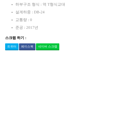
하부구조 형식 : 역 T형식교대
설계하중 : DB-24
교통량 : 0
준공 : 2017년
스크랩 하기 :
트위터
페이스북
네이버 스크랩