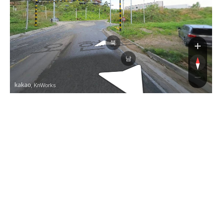
외현로
북
남
, KnWorks