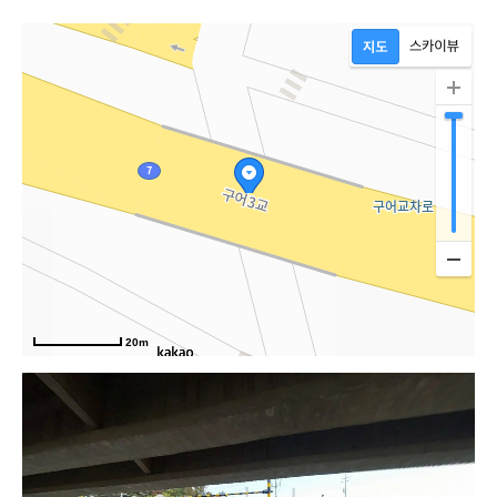
20m
외현로