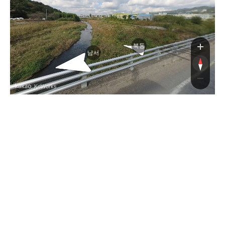
북동
남서
, KnWorks