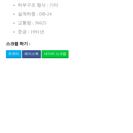
하부구조 형식 : 기타
설계하중 : DB-24
교통량 : 36625
준공 : 1991년
스크랩 하기 :
트위터
페이스북
네이버 스크랩