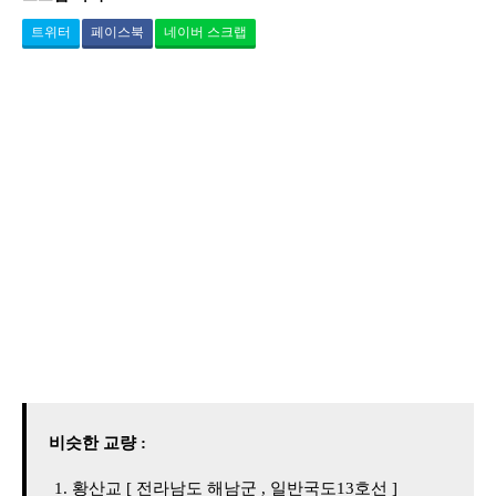
트위터
페이스북
네이버 스크랩
비슷한 교량 :
황산교 [ 전라남도 해남군 , 일반국도13호선 ]