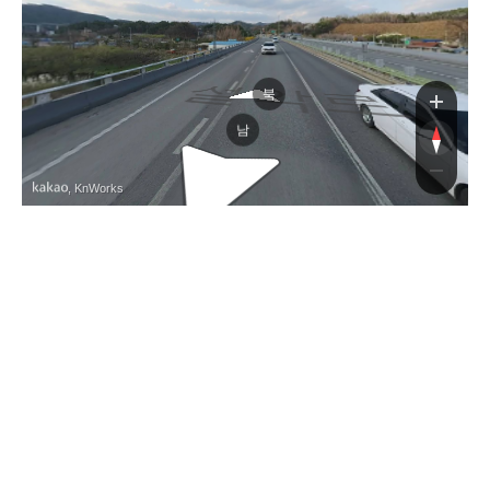
설악로
북
남
, KnWorks