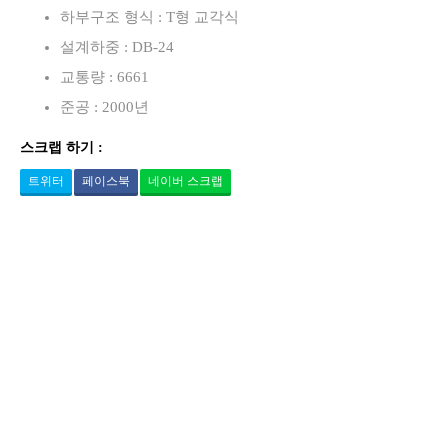
하부구조 형식 : T형 교각식
설계하중 : DB-24
교통량 : 6661
준공 : 2000년
스크랩 하기 :
트위터
페이스북
네이버 스크랩