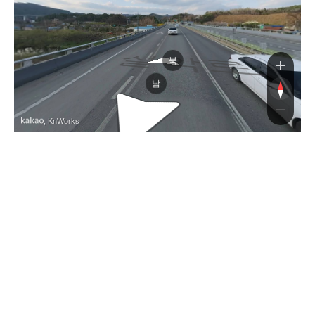
설악로
북
남
, KnWorks