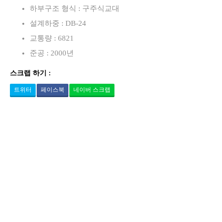
하부구조 형식 : 구주식교대
설계하중 : DB-24
교통량 : 6821
준공 : 2000년
스크랩 하기 :
트위터
페이스북
네이버 스크랩