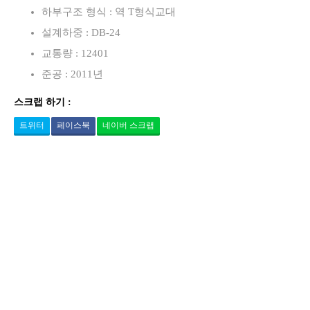
하부구조 형식 : 역 T형식교대
설계하중 : DB-24
교통량 : 12401
준공 : 2011년
스크랩 하기 :
트위터
페이스북
네이버 스크랩