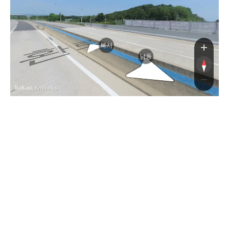
북서
남동
, KnWorks