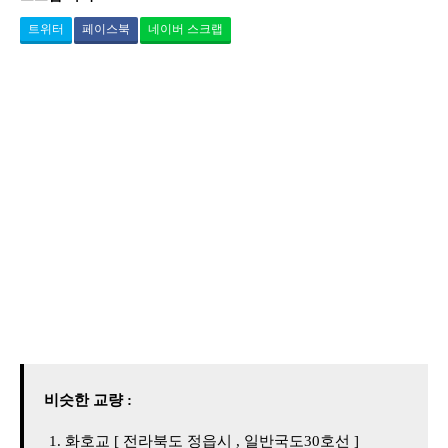
트위터
페이스북
네이버 스크랩
비슷한 교량 :
화호교 [ 전라북도 정읍시 , 일반국도30호선 ]