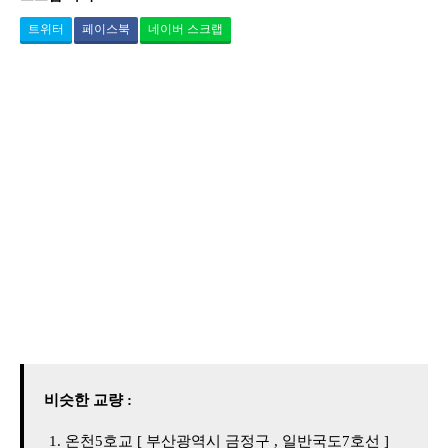
트위터
페이스북
네이버 스크랩
비슷한 교량 :
온천5호교 [ 부산광역시 금정구 , 일반국도7호선 ]