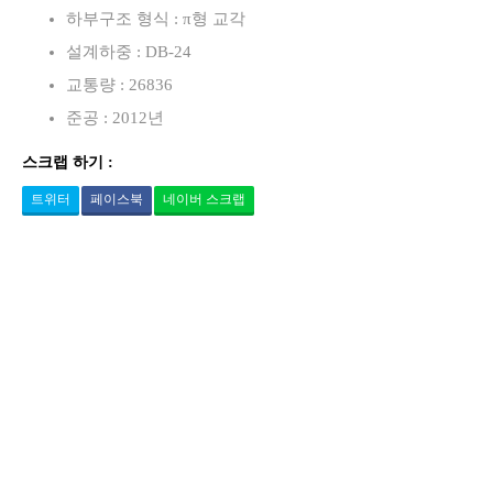
하부구조 형식 : π형 교각
설계하중 : DB-24
교통량 : 26836
준공 : 2012년
스크랩 하기 :
트위터
페이스북
네이버 스크랩