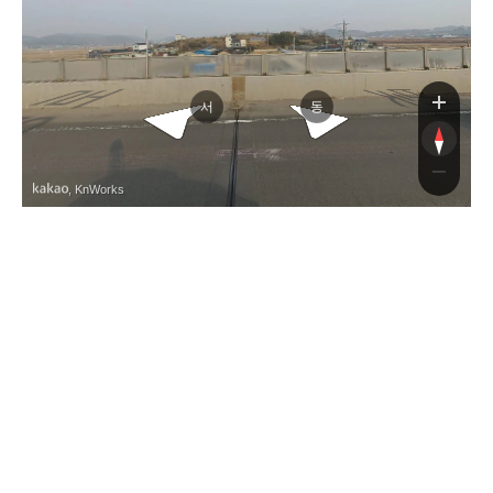
빛가람장성로
빛가람장성로
동
서
, KnWorks