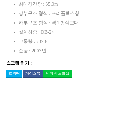
최대경간장 : 35.0m
상부구조 형식 : 프리플렉스형교
하부구조 형식 : 역 T형식교대
설계하중 : DB-24
교통량 : 73936
준공 : 2003년
스크랩 하기 :
트위터
페이스북
네이버 스크랩