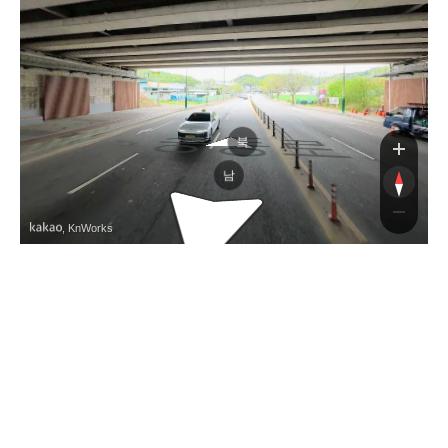
송동로
송동로
북
남
, KnWorks