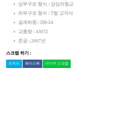
상부구조 형식 : 강상자형교
하부구조 형식 : T형 교각식
설계하중 : DB-24
교통량 : 43072
준공 : 2007년
스크랩 하기 :
트위터
페이스북
네이버 스크랩