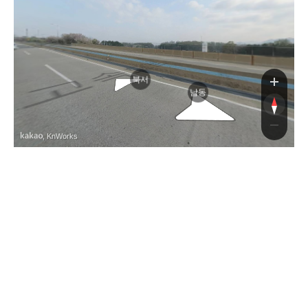
익산장
북서
남동
, KnWorks