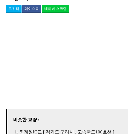
트위터
페이스북
네이버 스크랩
비슷한 교량 :
퇴계원IC교 [ 경기도 구리시 , 고속국도100호선 ]