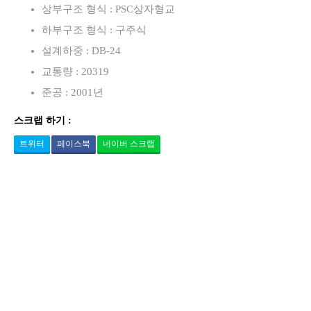
상부구조 형식 : PSC상자형교
하부구조 형식 : 구주식
설계하중 : DB-24
교통량 : 20319
준공 : 2001년
스크랩 하기 :
트위터
페이스북
네이버 스크랩