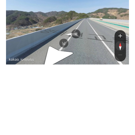
통
북
남
, KnWorks