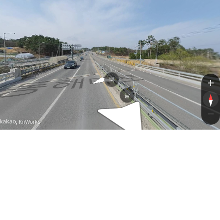
동해대로
동해대로
북
남
, KnWorks