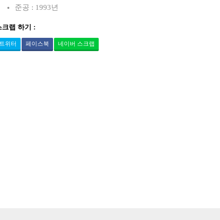
준공 : 1993년
스크랩 하기 :
트위터
페이스북
네이버 스크랩