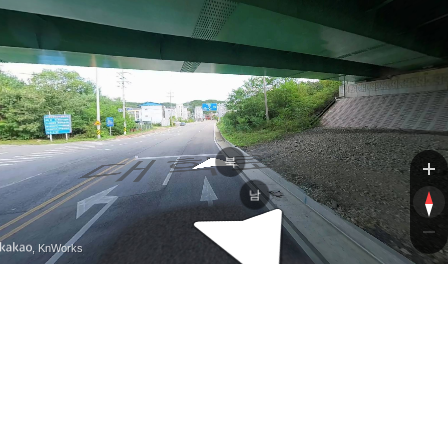
남부로
대학로
북
남
, KnWorks