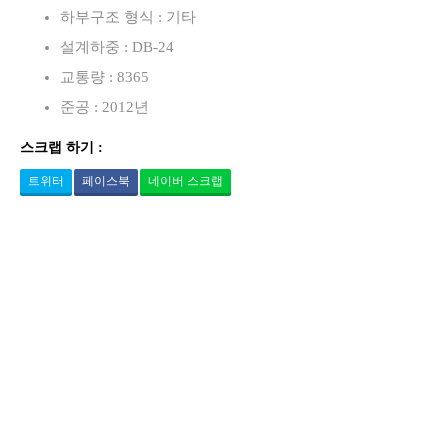
하부구조 형식 : 기타
설계하중 : DB-24
교통량 : 8365
준공 : 2012년
스크랩 하기 :
트위터
페이스북
네이버 스크랩