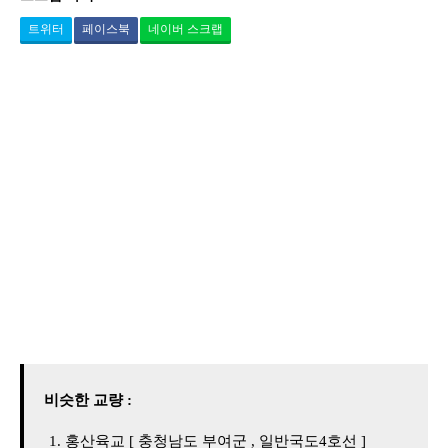
트위터
페이스북
네이버 스크랩
비슷한 교량 :
홍산육교 [ 충청남도 부여군 , 일반국도4호선 ]