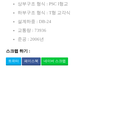
상부구조 형식 : PSC I형교
하부구조 형식 : T형 교각식
설계하중 : DB-24
교통량 : 73936
준공 : 2006년
스크랩 하기 :
트위터
페이스북
네이버 스크랩