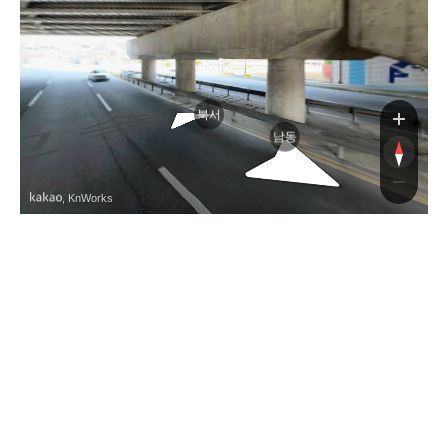
북서
남동
, KnWorks