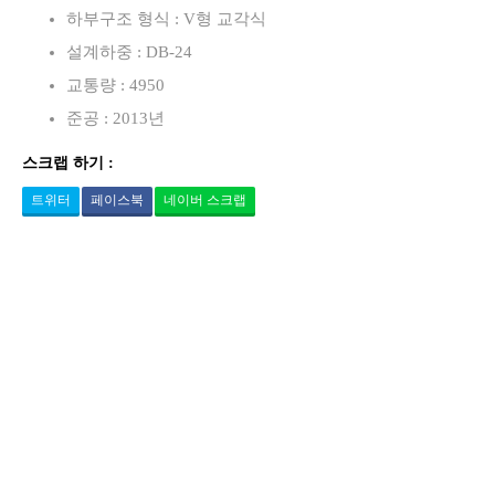
하부구조 형식 : V형 교각식
설계하중 : DB-24
교통량 : 4950
준공 : 2013년
스크랩 하기 :
트위터
페이스북
네이버 스크랩