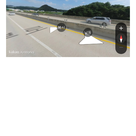
북서
남동
, KnWorks