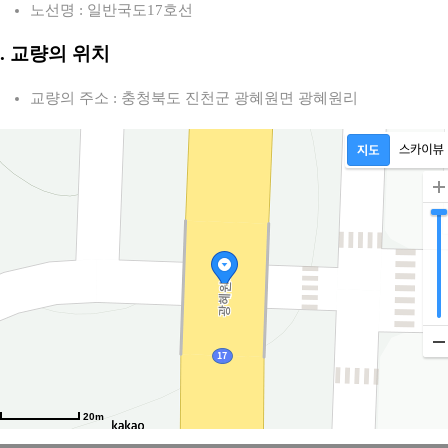
노선명 : 일반국도17호선
2. 교량의 위치
교량의 주소 : 충청북도 진천군 광혜원면 광혜원리
20m