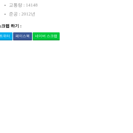
교통량 : 14148
준공 : 2012년
스크랩 하기 :
트위터
페이스북
네이버 스크랩