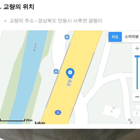
2. 교량의 위치
교량의 주소 : 경상북도 안동시 서후면 광평리
20m