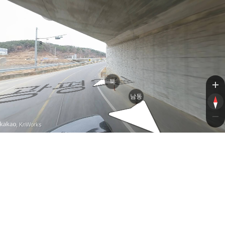
대로
광평2길
북
남동
, KnWorks