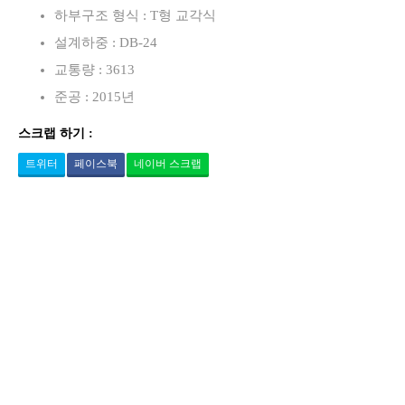
하부구조 형식 : T형 교각식
설계하중 : DB-24
교통량 : 3613
준공 : 2015년
스크랩 하기 :
트위터
페이스북
네이버 스크랩