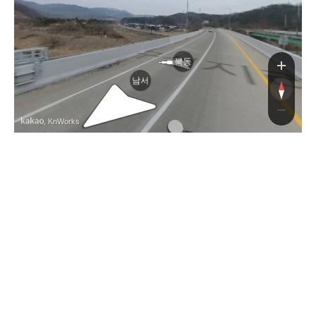
북동
남서
, KnWorks