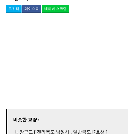
트위터
페이스북
네이버 스크랩
비슷한 교량 :
장구교 [ 전라북도 남원시 , 일반국도17호선 ]