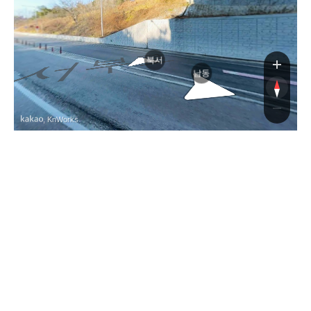
서부로
북서
남동
, KnWorks