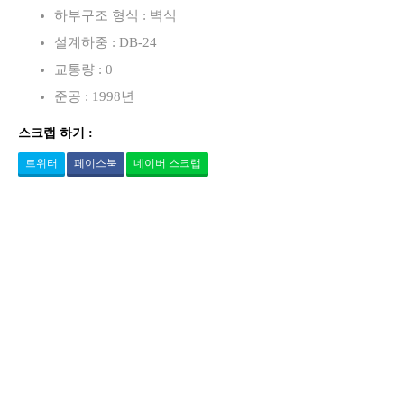
하부구조 형식 : 벽식
설계하중 : DB-24
교통량 : 0
준공 : 1998년
스크랩 하기 :
트위터
페이스북
네이버 스크랩