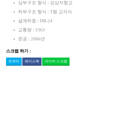
상부구조 형식 : 강상자형교
하부구조 형식 : T형 교각식
설계하중 : DB-24
교통량 : 5363
준공 : 2006년
스크랩 하기 :
트위터
페이스북
네이버 스크랩