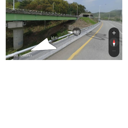
북동
남서
, KnWorks