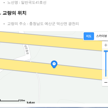
노선명 : 일반국도45호선
2. 교량의 위치
교량의 주소 : 충청남도 예산군 덕산면 광천리
20m