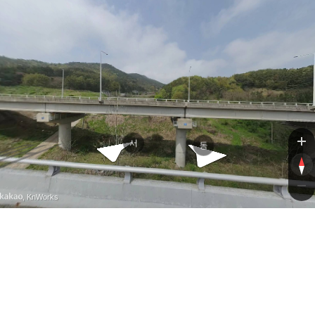
윤봉길
윤봉길
서
동
, KnWorks