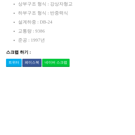
상부구조 형식 : 강상자형교
하부구조 형식 : 반중력식
설계하중 : DB-24
교통량 : 9386
준공 : 1997년
스크랩 하기 :
트위터
페이스북
네이버 스크랩