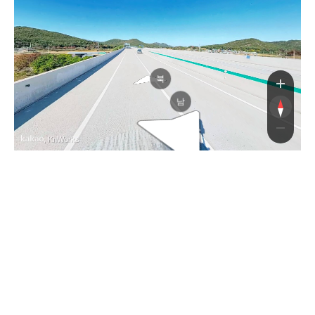
북
남
, KnWorks