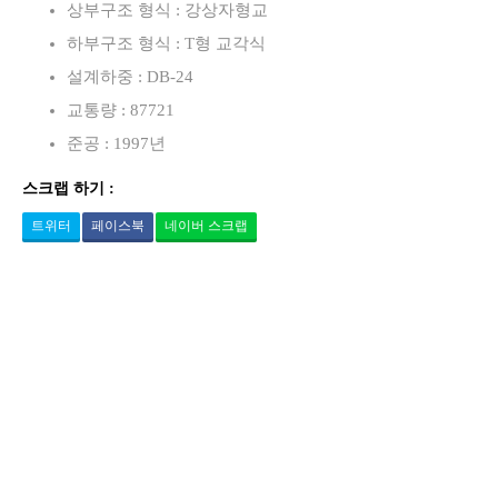
상부구조 형식 : 강상자형교
하부구조 형식 : T형 교각식
설계하중 : DB-24
교통량 : 87721
준공 : 1997년
스크랩 하기 :
트위터
페이스북
네이버 스크랩