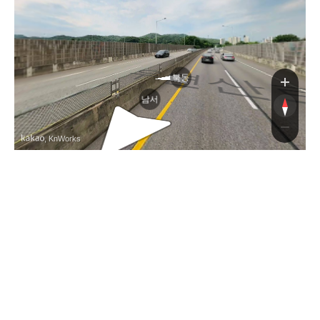
우면
북동
남서
, KnWorks