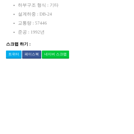
하부구조 형식 : 기타
설계하중 : DB-24
교통량 : 57446
준공 : 1992년
스크랩 하기 :
트위터
페이스북
네이버 스크랩