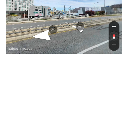
대로
동
서
, KnWorks