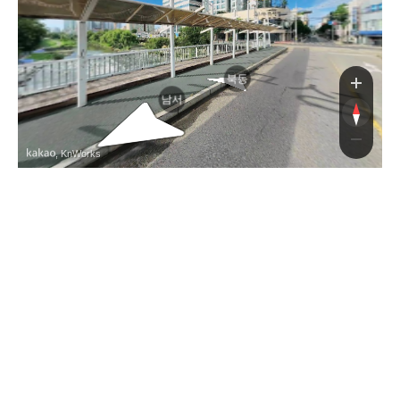
북동
남서
, KnWorks