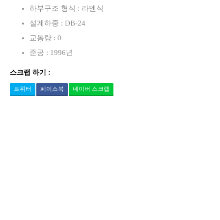
하부구조 형식 : 라멘식
설계하중 : DB-24
교통량 : 0
준공 : 1996년
스크랩 하기 :
트위터
페이스북
네이버 스크랩