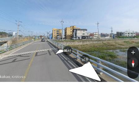
1길
북서
남동
, KnWorks