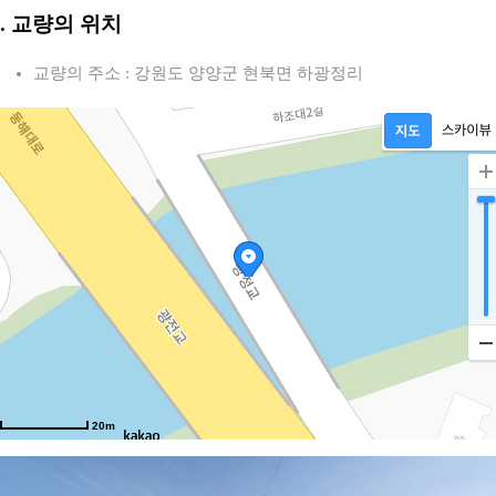
2. 교량의 위치
교량의 주소 : 강원도 양양군 현북면 하광정리
1길
20m