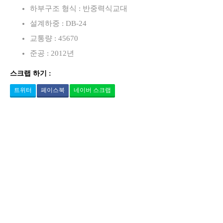
하부구조 형식 : 반중력식교대
설계하중 : DB-24
교통량 : 45670
준공 : 2012년
스크랩 하기 :
트위터
페이스북
네이버 스크랩