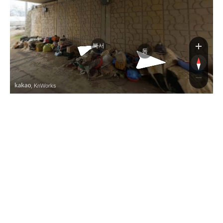
빛가람
북서
동
, KnWorks