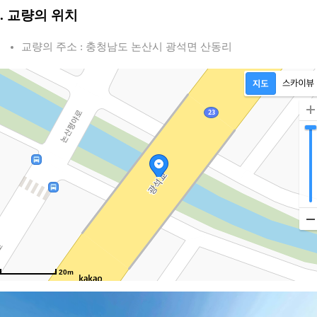
2. 교량의 위치
교량의 주소 : 충청남도 논산시 광석면 산동리
20m