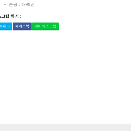
준공 : 1999년
스크랩 하기 :
트위터
페이스북
네이버 스크랩