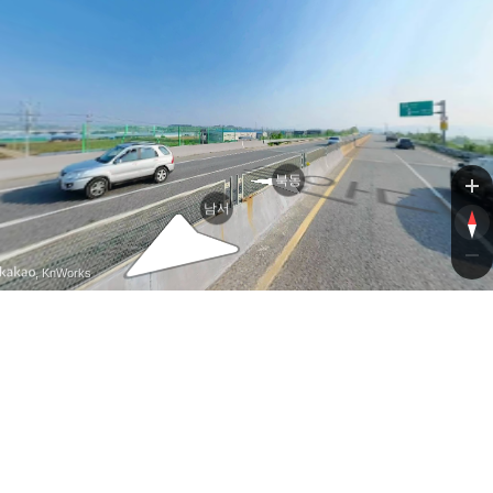
북동
남서
, KnWorks