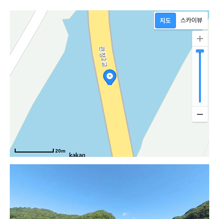
20m
청량로