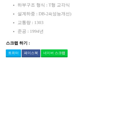
하부구조 형식 : T형 교각식
설계하중 : DB-24(성능개선)
교통량 : 1303
준공 : 1994년
스크랩 하기 :
트위터
페이스북
네이버 스크랩