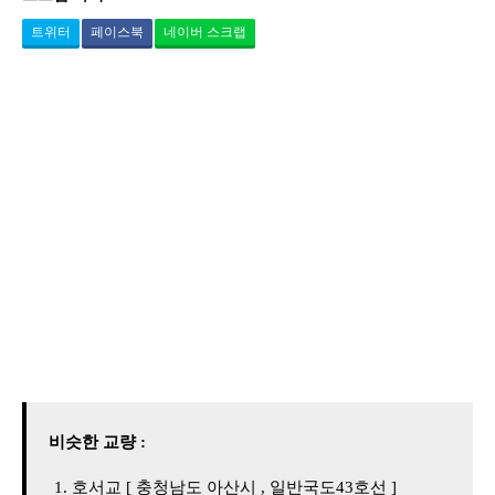
트위터
페이스북
네이버 스크랩
비슷한 교량 :
호서교 [ 충청남도 아산시 , 일반국도43호선 ]