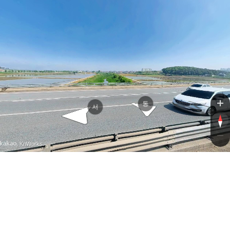
영실로
영실로
동
서
, KnWorks