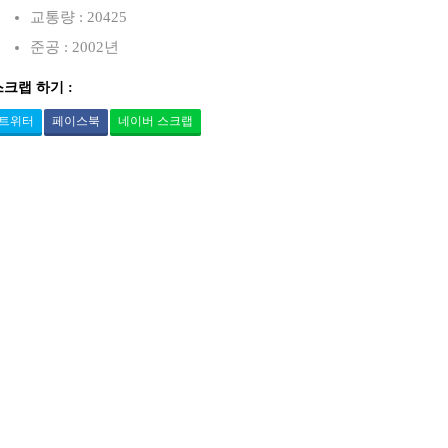
교통량 : 20425
준공 : 2002년
스크랩 하기 :
트위터
페이스북
네이버 스크랩