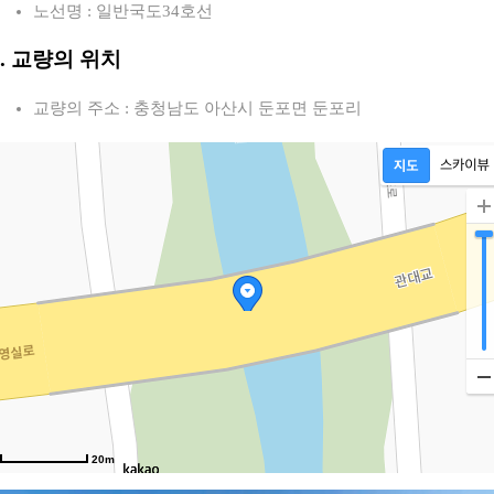
노선명 : 일반국도34호선
2. 교량의 위치
교량의 주소 : 충청남도 아산시 둔포면 둔포리
20m