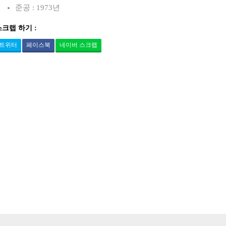
준공 : 1973년
스크랩 하기 :
트위터
페이스북
네이버 스크랩