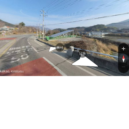
로
북서
남동
, KnWorks