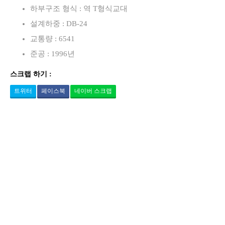
하부구조 형식 : 역 T형식교대
설계하중 : DB-24
교통량 : 6541
준공 : 1996년
스크랩 하기 :
트위터
페이스북
네이버 스크랩