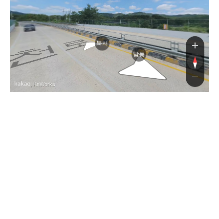
로
북서
남동
, KnWorks