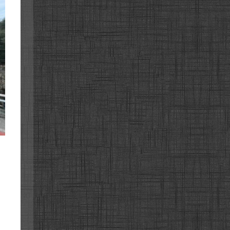
성사곡
성사곡