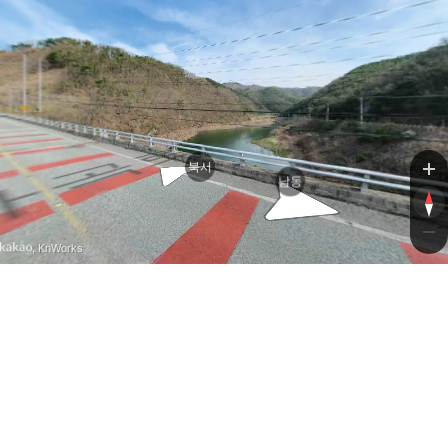
의
의
북서
남동
, KnWorks