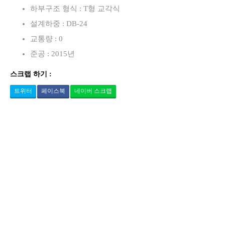
하부구조 형식 : T형 교각식
설계하중 : DB-24
교통량 : 0
준공 : 2015년
스크랩 하기 :
트위터
페이스북
네이버 스크랩