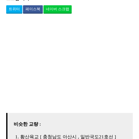
트위터
페이스북
네이버 스크랩
비슷한 교량 :
황산육교 [ 충청남도 아산시 , 일반국도21호선 ]