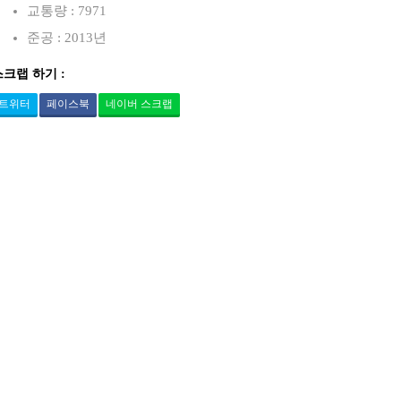
교통량 : 7971
준공 : 2013년
스크랩 하기 :
트위터
페이스북
네이버 스크랩