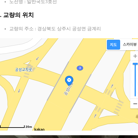
노선명 : 일반국도3호선
2. 교량의 위치
교량의 주소 : 경상북도 상주시 공성면 금계리
20m