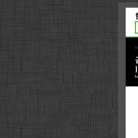
H
]
k