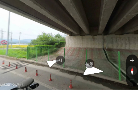
서
남동
, KnWorks