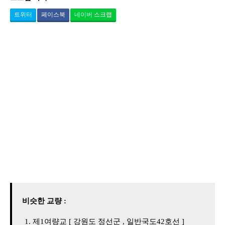
트위터
페이스북
네이버 스크랩
비슷한 교량 :
제1여량교 [ 강원도 정선군 , 일반국도42호선 ]