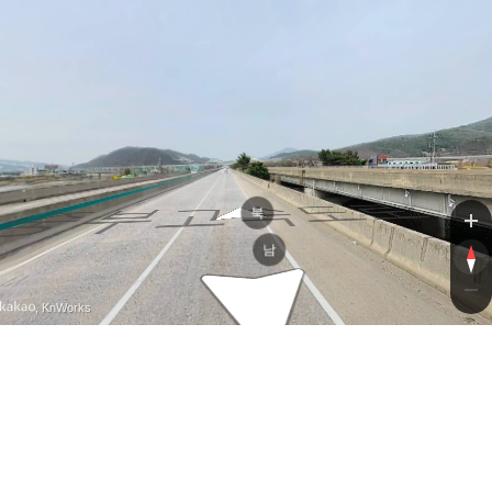
중부고속도로
중부고속도로
북
남
, KnWorks