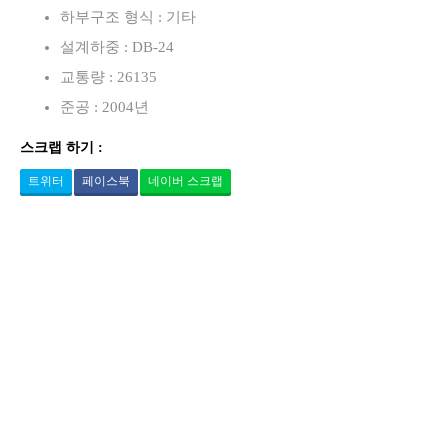
하부구조 형식 : 기타
설계하중 : DB-24
교통량 : 26135
준공 : 2004년
스크랩 하기 :
트위터
페이스북
네이버 스크랩