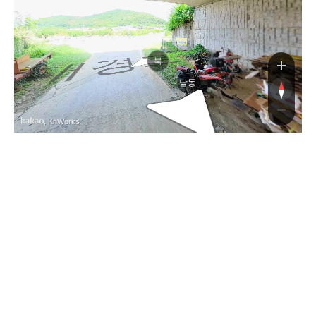
대경로
북
남동
, KnWorks