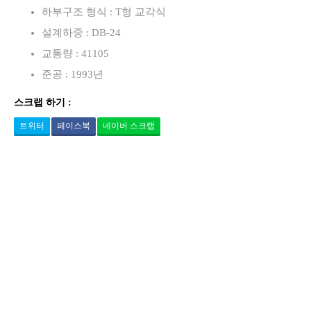
하부구조 형식 : T형 교각식
설계하중 : DB-24
교통량 : 41105
준공 : 1993년
스크랩 하기 :
트위터
페이스북
네이버 스크랩