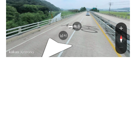
세종
북동
남서
, KnWorks